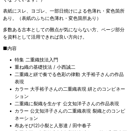
表紙にスレ、ヨゴレ、一部日焼けによる色薄れ・変色箇所
あり。（表紙のふちに色薄れ・変色箇所あり）
多数ある古本としての難点が気にならない方、ページ部分
を資料として活用できれば良い方向け。
■内容
特集 二重織技法入門
重ね織の基礎技法 / 小西誠二
二重織と絣で奏でる色彩の律動 大手裕子さんの作品
表現
カラー 大手裕子さんの二重織表現 絣とのコンビネー
ション
二重織に裂織を生かす 公文知洋子さんの作品表現
カラー 公文知洋子さんの二重織表現 裂織とのコンビ
ネーション
布あそび(2)小裂と人形達 / 田中春子