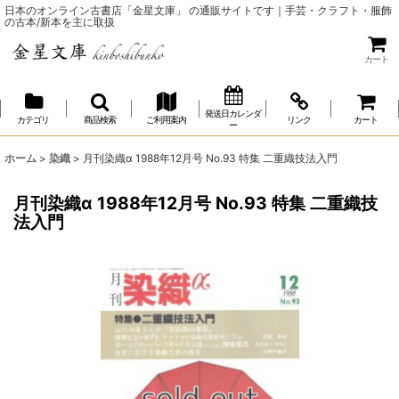
日本のオンライン古書店「金星文庫」 の通販サイトです｜手芸・クラフト・服飾
の古本/新本を主に取扱
カート
発送日カレンダ
カテゴリ
商品検索
ご利用案内
リンク
カート
ー
ホーム
>
染織
>
月刊染織α 1988年12月号 No.93 特集 二重織技法入門
月刊染織α 1988年12月号 No.93 特集 二重織技
法入門