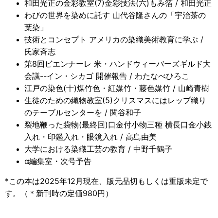
和田光正の金彩教室(7)金彩技法(六)もみ箔 / 和田光正
わびの世界を染めに託す 山代谷隆さんの「宇治茶の
葉染」
技術とコンセプト アメリカの染織美術教育に学ぶ /
氏家斉志
第8回ビエンナーレ 米・ハンドウィーバーズギルド大
会議--イン・シカゴ 開催報告 / わたなべひろこ
江戸の染色(十)煤竹色・紅媒竹・藤色媒竹 / 山崎青樹
生徒のための織物教室(5)クリスマスにはレップ織り
のテーブルセンターを / 関谷和子
裂地鞭った袋物(最終回)口金付小物三種 横長口金小銭
入れ・印鑑入れ・眼鏡入れ / 高島由美
大学における染織工芸の教育 / 中野千鶴子
α編集室・次号予告
*この本は2025年12月現在、版元品切もしくは重版未定で
す。
（＊新刊時の定価980円）