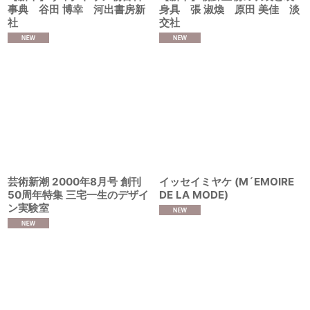
事典 谷田 博幸 河出書房新
身具 張 淑煥 原田 美佳 淡
社
交社
芸術新潮 2000年8月号 創刊
イッセイミヤケ (M´EMOIRE
50周年特集 三宅一生のデザイ
DE LA MODE)
ン実験室