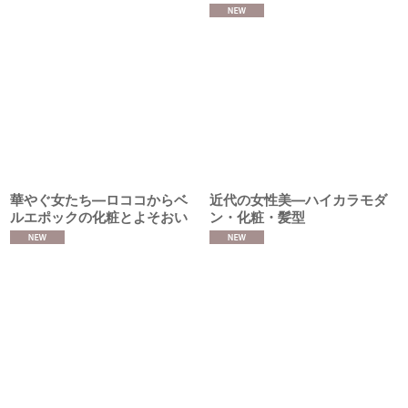
華やぐ女たち―ロココからベ
近代の女性美―ハイカラモダ
ルエポックの化粧とよそおい
ン・化粧・髪型