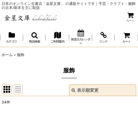
日本のオンライン古書店「金星文庫」 の通販サイトです｜手芸・クラフト・服飾
の古本/新本を主に取扱
カート
発送日カレンダ
カテゴリ
商品検索
ご利用案内
リンク
カート
ー
ホーム
>
服飾
服飾
表示順変更
閉じる
34
件
表示数
:
並び順
: