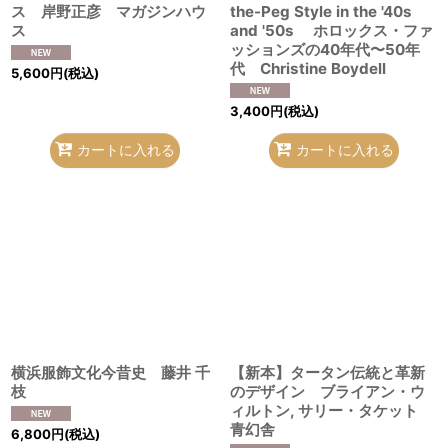
ス 岸野正彦 マガジンハウ
the-Peg Style in the '40s
ス
and '50s ホロックス・ファ
ッションズの40年代〜50年
代 Christine Boydell
5,600
円
(税込)
3,400
円
(税込)
カートに入れる
カートに入れる
横浜服飾文化今昔史 藤井 千
【新本】タータン伝統と革新
枝
のデザイン ブライアン・ウ
ィルトン, サリー・タケット
青幻舎
6,800
円
(税込)