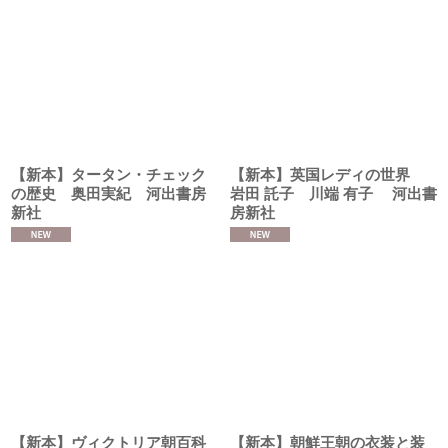
【新本】タータン・チェック
【新本】英国レディの世界
の歴史 奥田実紀 河出書房
岩田 託子 川端 有子 河出書
新社
房新社
【新本】ヴィクトリア朝百科
【新本】朝鮮王朝の衣装と装