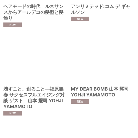
ヘアモードの時代 ルネサン
アンリミテッド:コム デ ギャ
スからアールデコの髪型と髪
ルソン
飾り
壊すこと、創ること―福原義
MY DEAR BOMB 山本 耀司
春 サクセスフルエイジング対
YOHJI YAMAMOTO
談 ゲスト 山本 耀司 YOHJI
YAMAMOTO