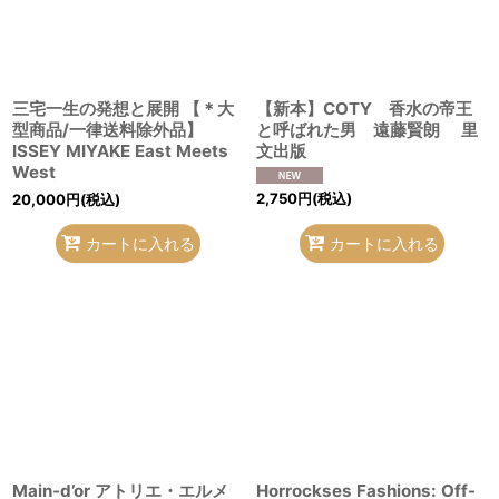
絞り込む
三宅一生の発想と展開 【＊大
【新本】COTY 香水の帝王
型商品/一律送料除外品】
と呼ばれた男 遠藤賢朗 里
ISSEY MIYAKE East Meets
文出版
West
2,750
円
(税込)
20,000
円
(税込)
カートに入れる
カートに入れる
Main‐d’or アトリエ・エルメ
Horrockses Fashions: Off-