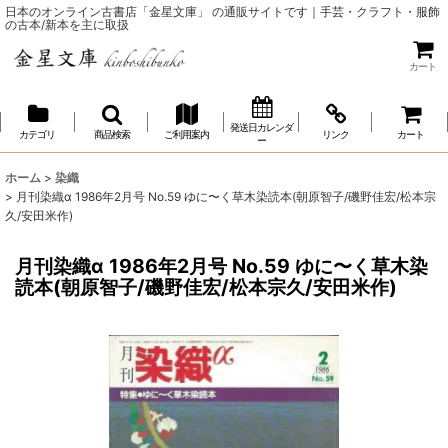
日本のオンライン古書店「金星文庫」 の通販サイトです｜手芸・クラフト・服飾
の古本/新本を主に取扱
カート
発送日カレンダ
カテゴリ
商品検索
ご利用案内
リンク
カート
ー
ホーム
>
染織
>
月刊染織α 1986年2月号 No.59 ゆに〜く草木染読本(朝原智子/磯野佳宏/松本宗
久/安田米作)
月刊染織α 1986年2月号 No.59 ゆに〜く草木染
読本(朝原智子/磯野佳宏/松本宗久/安田米作)