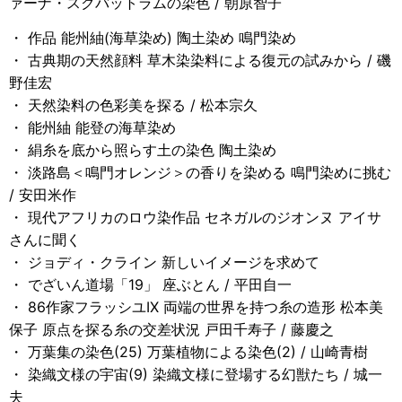
ァーナ・スクバットラムの染色 / 朝原智子
・ 作品 能州紬(海草染め) 陶土染め 鳴門染め
・ 古典期の天然顔料 草木染染料による復元の試みから / 磯
野佳宏
・ 天然染料の色彩美を探る / 松本宗久
・ 能州紬 能登の海草染め
・ 絹糸を底から照らす土の染色 陶土染め
・ 淡路島＜鳴門オレンジ＞の香りを染める 鳴門染めに挑む
/ 安田米作
・ 現代アフリカのロウ染作品 セネガルのジオンヌ アイサ
さんに聞く
・ ジョディ・クライン 新しいイメージを求めて
・ でざいん道場「19」 座ぶとん / 平田自一
・ 86作家フラッシユIX 両端の世界を持つ糸の造形 松本美
保子 原点を探る糸の交差状況 戸田千寿子 / 藤慶之
・ 万葉集の染色(25) 万葉植物による染色(2) / 山崎青樹
・ 染織文様の宇宙(9) 染織文様に登場する幻獣たち / 城一
夫