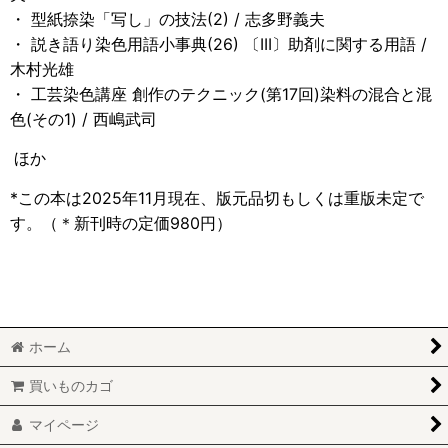
・ 型紙捺染「写し」の技法(2) / 志多野義夫
・ 説き語り染色用語小事典(26) 〔III〕助剤に関する用語 /
木村光雄
・ 工芸染色講座 創作のテクニック(第17回)染料の混合と混
色(その1) / 西嶋武司
ほか
*この本は2025年11月現在、版元品切もしくは重版未定で
す。
（＊新刊時の定価980円）
ホーム
買いものカゴ
マイページ