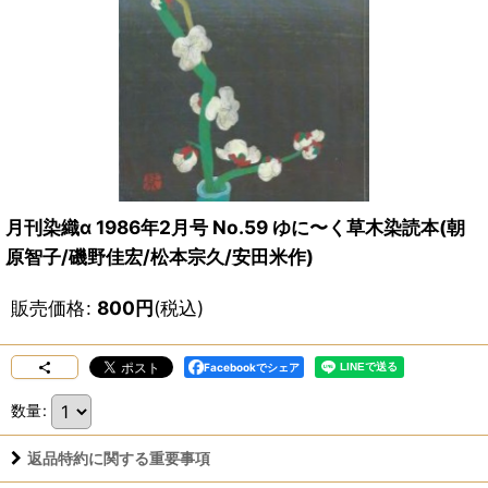
月刊染織α 1986年2月号 No.59 ゆに〜く草木染読本(朝
原智子/磯野佳宏/松本宗久/安田米作)
販売価格
:
800
円
(税込)
Facebookでシェア
数量
:
返品特約に関する重要事項