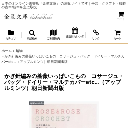
日本のオンライン古書店「金星文庫」 の通販サイトです｜手芸・クラフト・服飾
の古本/新本を主に取扱
カート
発送日カレンダ
カテゴリ
商品検索
ご利用案内
リンク
カート
ー
ホーム
>
編物
>
かぎ針編みの薔薇いっぱいこもの コサージュ・バッグ・ドイリー・マルチカ
バーetc…（アップルミンツ）朝日新聞出版
かぎ針編みの薔薇いっぱいこもの コサージュ・
バッグ・ドイリー・マルチカバーetc…（アップ
ルミンツ）朝日新聞出版